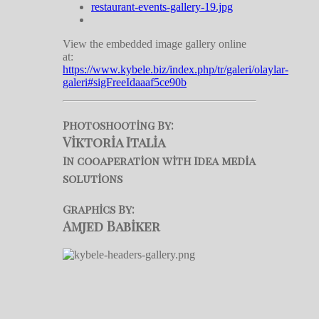
View the embedded image gallery online
at:
https://www.kybele.biz/index.php/tr/galeri/olaylar-
galeri#sigFreeIdaaaf5ce90b
Photoshooting By:
Viktoria Italia
In cooaperation with Idea media
solutions
Graphics By:
Amjed Babiker