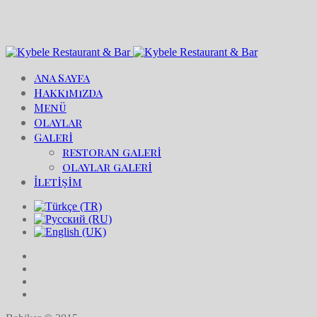
Ana Sayfa
Hakkımızda
Menü
Olaylar
Galeri
restoran galeri
olaylar galeri
İletişim